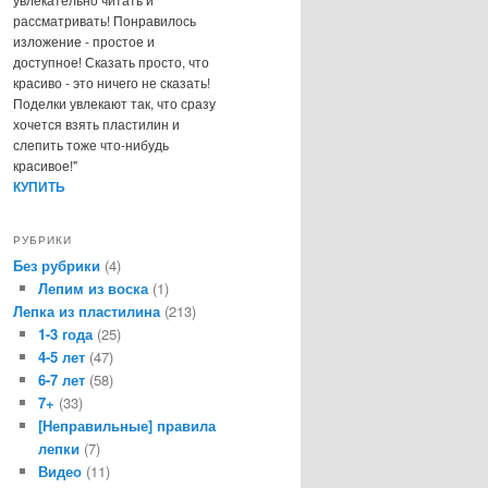
рассматривать! Понравилось
изложение - простое и
доступное! Сказать просто, что
красиво - это ничего не сказать!
Поделки увлекают так, что сразу
хочется взять пластилин и
слепить тоже что-нибудь
красивое!"
КУПИТЬ
РУБРИКИ
Без рубрики
(4)
Лепим из воска
(1)
Лепка из пластилина
(213)
1-3 года
(25)
4-5 лет
(47)
6-7 лет
(58)
7+
(33)
[Неправильные] правила
лепки
(7)
Видео
(11)