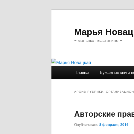
Марья Новац
= маньяко пластилино =
Главное
Главная
Бумажные книги п
Перейти
Перейти
меню
к
к
АРХИВ РУБРИКИ:
ОРГАНИЗАЦИО
основному
дополнительному
Авторские пра
содержимому
содержимому
Опубликовано
8 февраля, 2016