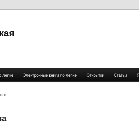
кая
о лепке
Электронные книги по лепке
Открытки
Статьи
ННОЕ
ва