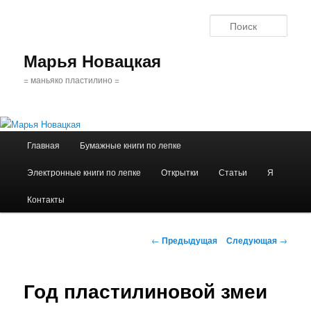
Поис
Марья Новацкая
= маньяко пластилино =
Главное
Главная
Бумажные книги по лепке
Перейти
меню
Электронные книги по лепке
Открытки
Статьи
Я
к
Контакты
основному
содержимому
Навигация
←
Предыдущая
Следующая
→
по
записям
Год пластилиновой змеи