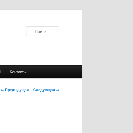
Поиск
Я
Контакты
Навигация
←
Предыдущая
Следующая
→
по
записям