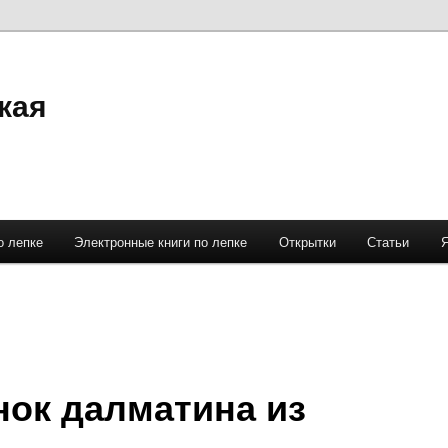
кая
о лепке
Электронные книги по лепке
Открытки
Статьи
ок далматина из