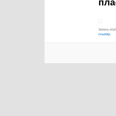
пла
Запись опу
ссылку
.