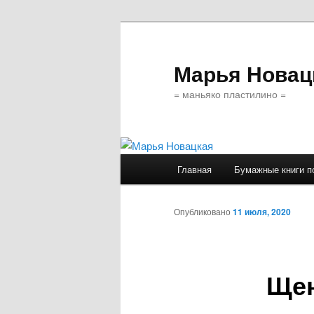
Марья Новац
= маньяко пластилино =
Главное
Главная
Бумажные книги п
Перейти
меню
к
Опубликовано
11 июля, 2020
основному
Щен
содержимому