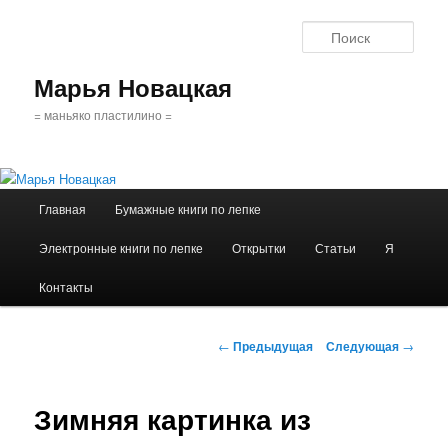
Поис
Марья Новацкая
= маньяко пластилино =
Главное
Главная
Бумажные книги по лепке
Перейти
меню
Электронные книги по лепке
Открытки
Статьи
Я
к
Контакты
основному
содержимому
Навигация
←
Предыдущая
Следующая
→
по
записям
Зимняя картинка из