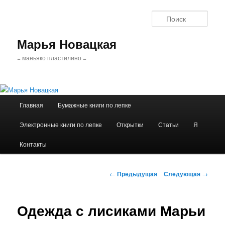
Поис
Марья Новацкая
= маньяко пластилино =
Главное
Главная
Бумажные книги по лепке
Перейти
меню
Электронные книги по лепке
Открытки
Статьи
Я
к
Контакты
основному
содержимому
Навигация
←
Предыдущая
Следующая
→
по
записям
Одежда с лисиками Марьи