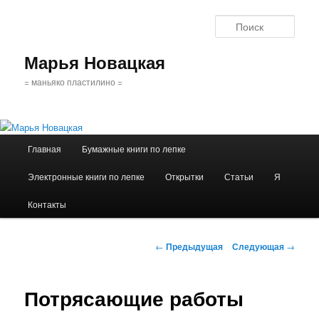
Поис
Марья Новацкая
= маньяко пластилино =
Главное
Главная
Бумажные книги по лепке
Перейти
меню
Электронные книги по лепке
Открытки
Статьи
Я
к
Контакты
основному
содержимому
Навигация
←
Предыдущая
Следующая
→
по
записям
Потрясающие работы