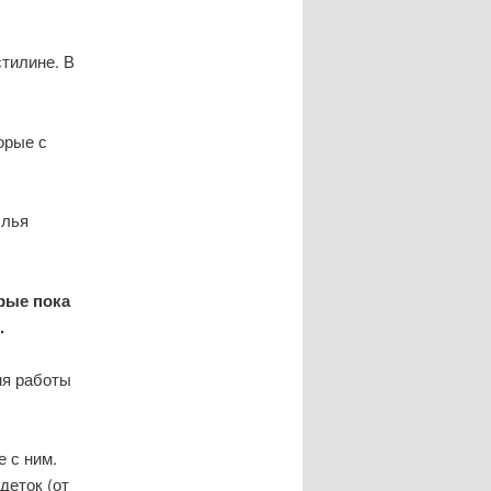
стилине. В
орые с
ылья
рые пока
.
мя работы
е с ним.
деток (от