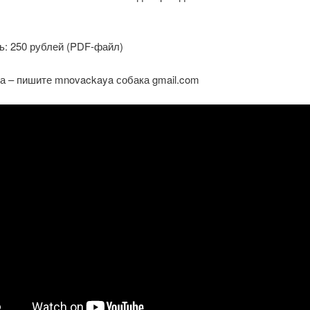
ь: 250 рублей (PDF-файл)
за – пишите mnovackaya собака gmail.com