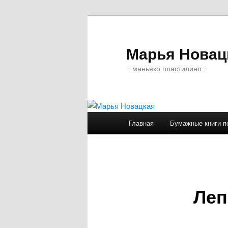
Марья Новац
= маньяко пластилино =
Главное
Главная
Бумажные книги п
Перейти
меню
к
основному
Леп
содержимому