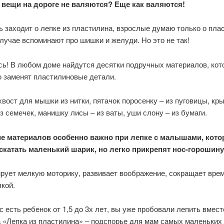
вещи на дороге не валяются? Еще как валяются!
ь заходит о лепке из пластилина, взрослые думаю только о пла
лучае вспоминают про шишки и желуди. Но это не так!
сь! В любом доме найдутся десятки подручных материалов, кот
ю заменят пластилиновые детали.
вост для мышки из нитки, пятачок поросенку – из пуговицы, кр
з семечек, манишку лисы – из ваты, уши слону – из бумаги.
е материалов особенно важно при лепке с малышами, кото
 скатать маленький шарик, но легко прикрепят нос-горошину
ирует мелкую моторику, развивает воображение, сокращает вре
кой.
с есть ребенок от 1,5 до 3х лет, вы уже пробовали лепить вмест
 «Лепка из пластилина» – подспорье для мам самых маленьких 