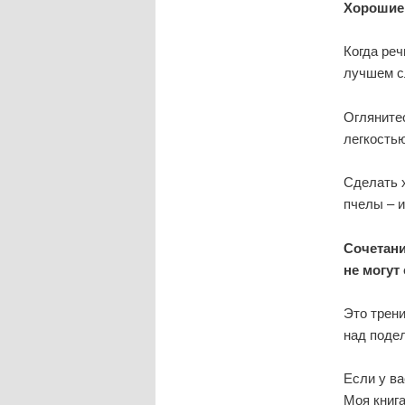
Хорошие 
Когда реч
лучшем с
Огляните
легкость
Сделать х
пчелы – и
Сочетани
не могут
Это трен
над подел
Если у ва
Моя книга