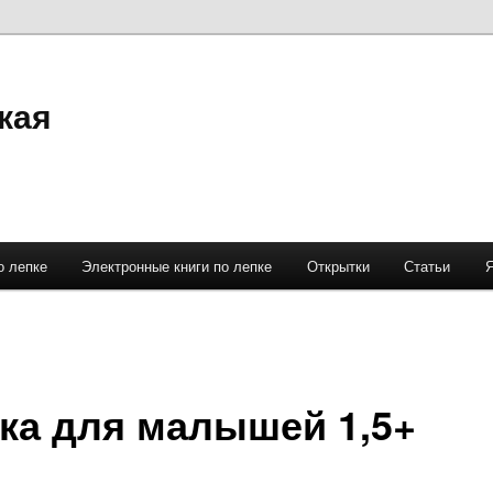
кая
о лепке
Электронные книги по лепке
Открытки
Статьи
ка для малышей 1,5+