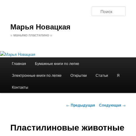
Поис
Марья Новацкая
= маньяко пластилино =
Главное
Главная
Бумажные книги по лепке
Перейти
меню
Электронные книги по лепке
Открытки
Статьи
Я
к
Контакты
основному
содержимому
Навигация
←
Предыдущая
Следующая
→
по
записям
Пластилиновые животные