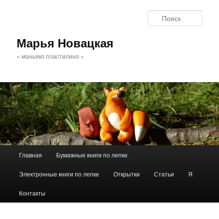
Поис
Марья Новацкая
= маньяко пластилино =
Главное
Главная
Бумажные книги по лепке
Перейти
меню
Электронные книги по лепке
Открытки
Статьи
Я
к
Контакты
основному
содержимому