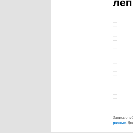
леп
Запись опу
разные
. До