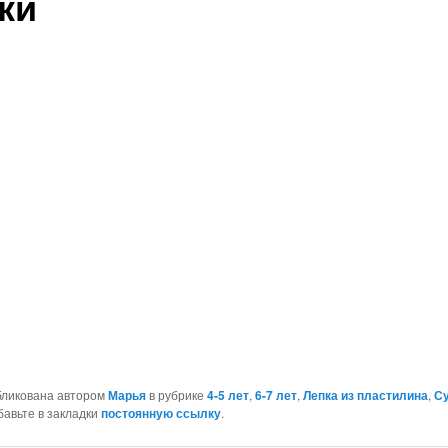
ки
бликована автором
Марья
в рубрике
4-5 лет
,
6-7 лет
,
Лепка из пластилина
,
С
бавьте в закладки
постоянную ссылку
.