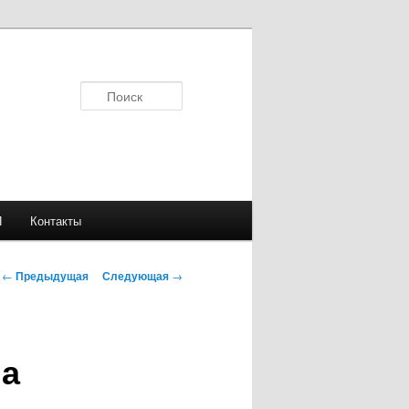
Поиск
Я
Контакты
Навигация
←
Предыдущая
Следующая
→
по
записям
ма