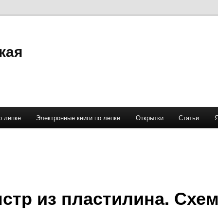
кая
о лепке
Электронные книги по лепке
Открытки
Статьи
стр из пластилина. Схе