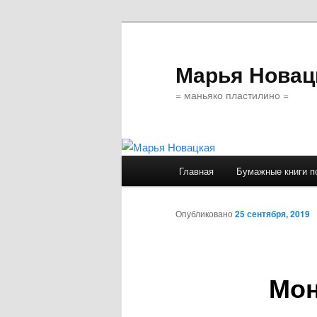
Марья Новац
= маньяко пластилино =
Главное
Главная
Бумажные книги п
Перейти
меню
к
Опубликовано
25 сентября, 2019
основному
Мон
содержимому